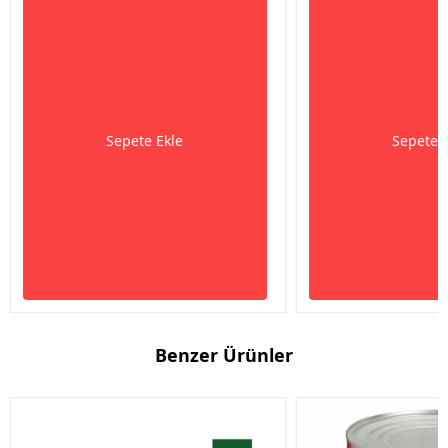
Sepete Ekle
Sepete 
Benzer Ürünler