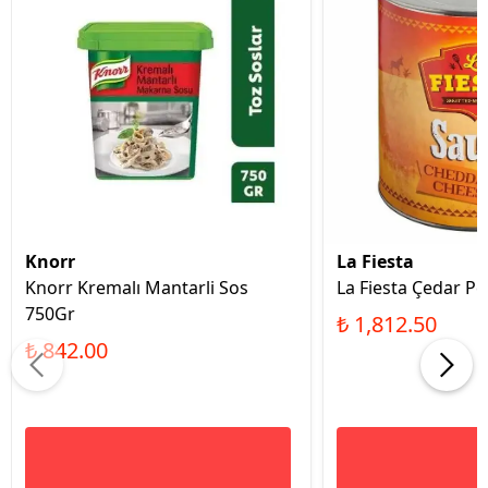
Knorr
La Fiesta
Knorr Kremalı Mantarli Sos
La Fiesta Çedar Pe
750Gr
₺ 1,812.50
₺ 842.00