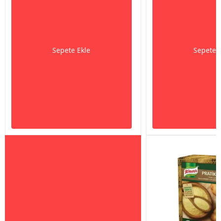
Sepete Ekle
Sepete 