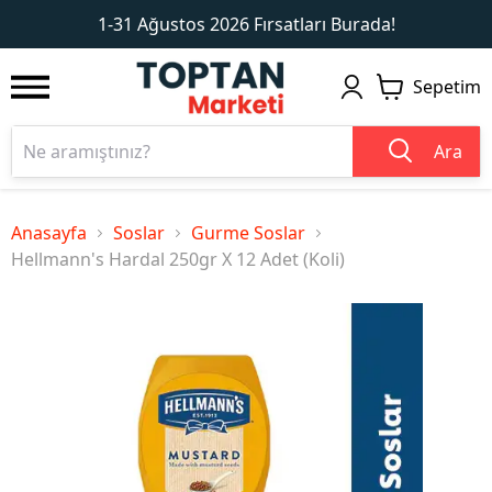
1
2
1-31 Ağustos 2026 Fırsatları Burada!
Sepetim
Ara
Anasayfa
Soslar
Gurme Soslar
Hellmann's Hardal 250gr X 12 Adet (Koli)