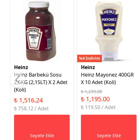
%4 İndirim
Heinz
Heinz
Heinz Barbekü Sosu
Heinz Mayonez 400GR
2,5KG (2,15LT) X 2 Adet
X 10 Adet (Koli)
(Koli)
₺ 1,239.00
₺ 1,195.00
₺ 1,516.24
₺ 119.50 / Adet
₺ 758.12 / Adet
Sepete Ekle
Sepete Ekle