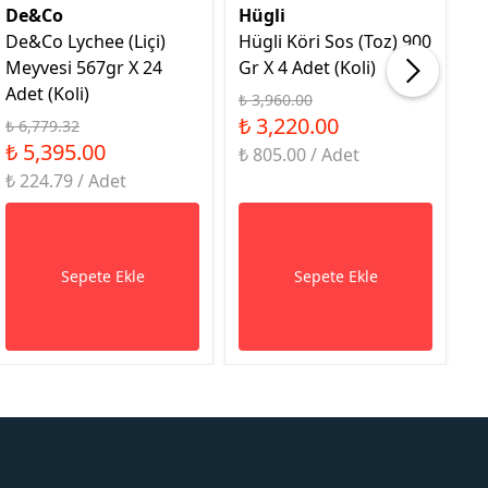
De&Co
Hügli
H
De&Co Lychee (Liçi)
Hügli Köri Sos (Toz) 900
H
Meyvesi 567gr X 24
Gr X 4 Adet (Koli)
9G
Adet (Koli)
₺ 3,960.00
₺ 
₺ 3,220.00
₺
₺ 6,779.32
₺ 5,395.00
₺ 805.00 / Adet
₺ 
₺ 224.79 / Adet
Sepete Ekle
Sepete Ekle