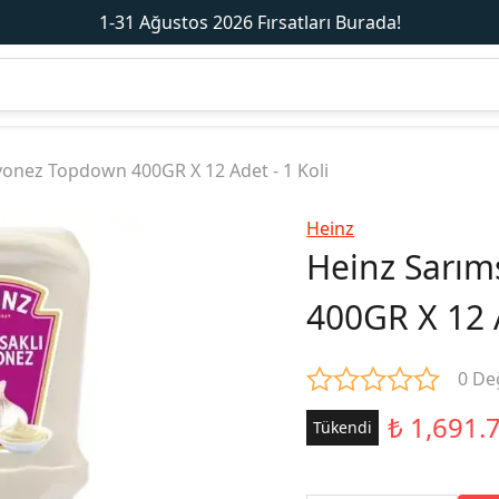
1-31 Ağustos 2026 Fırsatları Burada!
yonez Topdown 400GR X 12 Adet - 1 Koli
Heinz
Heinz Sarı
400GR X 12 A
0 De
₺ 1,691.
Tükendi