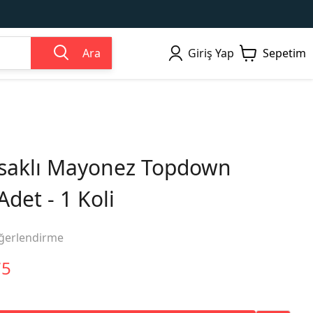
Ara
Giriş Yap
Sepetim
msaklı Mayonez Topdown
det - 1 Koli
ğerlendirme
75