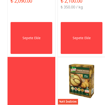
₺ 2,090.00
₺ 2,100.00
₺ 350.00 / kg
Sepete Ekle
Sepete Ekle
%41 İndirim