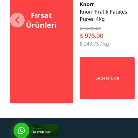
Knorr
Knorr Pratik Patates
Fırsat
Püresi 4Kg
Ürünleri
₺ 1,646.00
₺ 975.00
₺ 243.75 / kg
Sepete Ekle