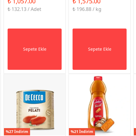
₺ 1,057.00
₺ 1,575.00
₺ 132.13 / Adet
₺ 196.88 / kg
Sepete Ekle
Sepete Ekle
%27 İndirim
%21 İndirim