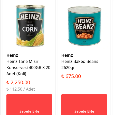
Heinz
Heinz
Heinz Tane Mısır
Heinz Baked Beans
Konservesi 400GR X 20
2620gr
Adet (Koli)
₺ 675.00
₺ 2,250.00
₺ 112.50 / Adet
Sepete Ekle
Sepete Ekle