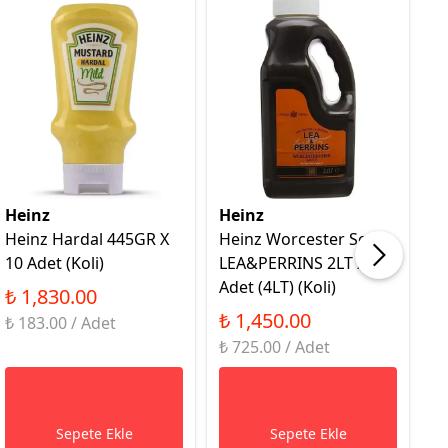
Heinz
Heinz
H
Heinz Hardal 445GR X
Heinz Worcester Sosu
H
10 Adet (Koli)
LEA&PERRINS 2LT X 2
R
Adet (4LT) (Koli)
80
₺ 1,830.00
₺ 1,450.00
₺
₺ 183.00 / Adet
₺ 725.00 / Adet
₺ 
Sepete Ekle
Sepete Ekle