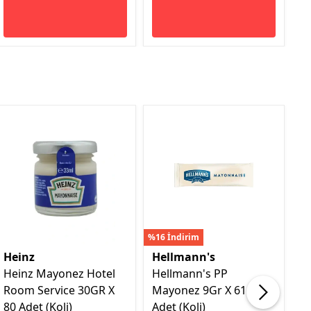
%16 İndirim
Heinz
Hellmann's
C
Heinz Mayonez Hotel
Hellmann's PP
C
Room Service 30GR X
Mayonez 9Gr X 616
K
80 Adet (Koli)
Adet (Koli)