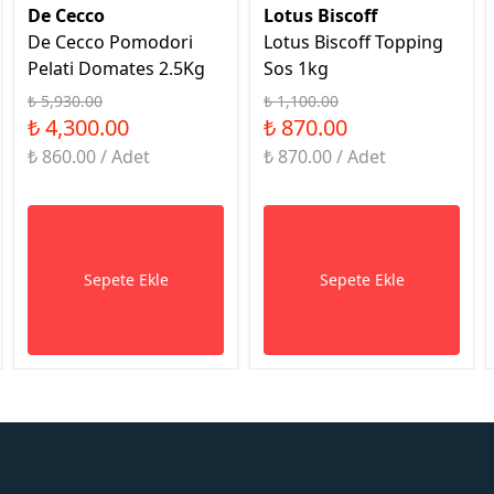
De Cecco
Lotus Biscoff
De Cecco Pomodori
Lotus Biscoff Topping
Pelati Domates 2.5Kg
Sos 1kg
₺ 5,930.00
₺ 1,100.00
₺ 4,300.00
₺ 870.00
₺ 860.00 / Adet
₺ 870.00 / Adet
Sepete Ekle
Sepete Ekle