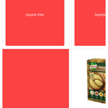
Sepete Ekle
Sepete 