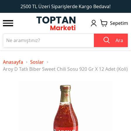
1
2
2500 TL Üzeri Siparişlerde Kargo Bedava!
Sepetim
Ara
Anasayfa
Soslar
Aroy D Tatlı Biber Sweet Chili Sosu 920 Gr X 12 Adet (Koli)