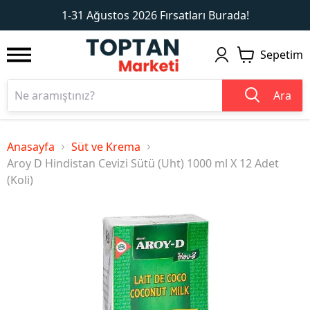
1
2
1-31 Ağustos 2026 Fırsatları Burada!
Sepetim
Ara
Anasayfa
Süt ve Krema
Aroy D Hindistan Cevizi Sütü (Uht) 1000 ml X 12 Adet
(Koli)