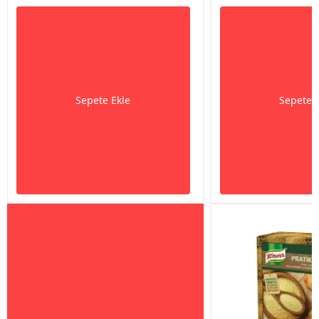
Sepete Ekle
Sepete 