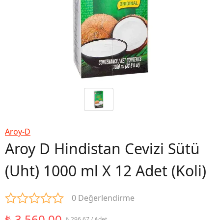
Aroy-D
Aroy D Hindistan Cevizi Sütü
(Uht) 1000 ml X 12 Adet (Koli)
0 Değerlendirme
₺ 3,560.00
₺ 296.67 / Adet