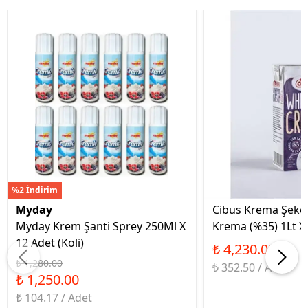
%2 İndirim
Myday
Cibus Krema Şeker
Myday Krem Şanti Sprey 250Ml X
Krema (%35) 1Lt X 
12 Adet (Koli)
₺ 4,230.00
₺ 1,280.00
₺ 352.50 / Adet
₺ 1,250.00
₺ 104.17 / Adet