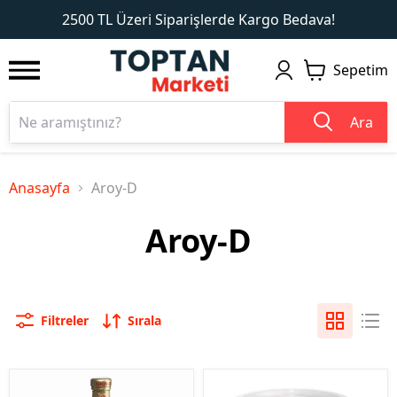
1
2
2500 TL Üzeri Siparişlerde Kargo Bedava!
Sepetim
Ara
Anasayfa
Aroy-D
Aroy-D
Filtreler
Sırala