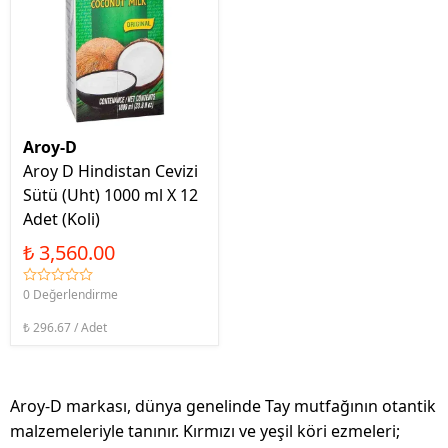
Aroy-D
Aroy D Hindistan Cevizi
Sütü (Uht) 1000 ml X 12
Adet (Koli)
₺ 3,560.00
0 Değerlendirme
₺ 296.67 / Adet
Aroy-D markası, dünya genelinde Tay mutfağının otantik
malzemeleriyle tanınır. Kırmızı ve yeşil köri ezmeleri;