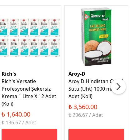
Rich's
Aroy-D
T
Rich's Versatie
Aroy D Hindistan Cevizi
T
Profesyonel Şekersiz
Sütü (Uht) 1000 ml X 12
Ce
Krema 1 Litre X 12 Adet
Adet (Koli)
24
(Koli)
₺ 3,560.00
₺
₺ 1,640.00
₺ 296.67 / Adet
₺ 136.67 / Adet