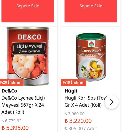
Sepete Ekle
Sepete Ekle
%20 İndirim
%19 İndirim
%16
De&Co
Hügli
H
De&Co Lychee (Liçi)
Hügli Köri Sos (Toz) 900
H
Meyvesi 567gr X 24
Gr X 4 Adet (Koli)
9G
Adet (Koli)
₺ 3,960.00
₺ 
₺ 3,220.00
₺
₺ 6,779.32
₺ 5,395.00
₺ 805.00 / Adet
₺ 