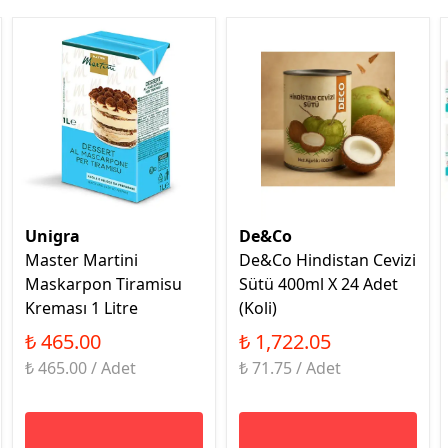
Unigra
De&Co
Master Martini
De&Co Hindistan Cevizi
Maskarpon Tiramisu
Sütü 400ml X 24 Adet
Kreması 1 Litre
(Koli)
₺ 465.00
₺ 1,722.05
₺ 465.00 / Adet
₺ 71.75 / Adet