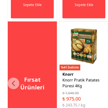
Sepete Ekle
Sepete Ekle
%41 İndirim
Knorr
Fırsat
Knorr Pratik Patates
Püresi 4Kg
Ürünleri
₺ 1,646.00
₺ 975.00
₺ 243.75 / kg