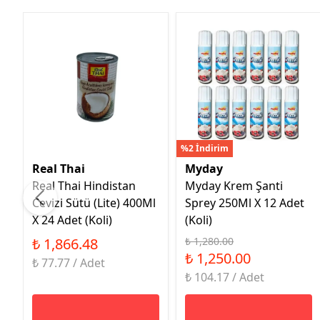
%2 İndirim
Real Thai
Myday
Real Thai Hindistan
Myday Krem Şanti
Cevizi Sütü (Lite) 400Ml
Sprey 250Ml X 12 Adet
X 24 Adet (Koli)
(Koli)
₺ 1,866.48
₺ 1,280.00
₺ 1,250.00
₺ 77.77 / Adet
₺ 104.17 / Adet