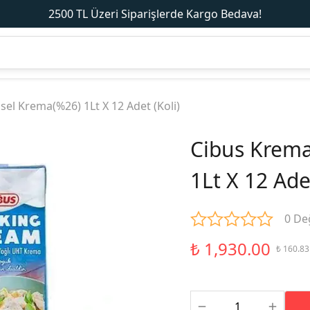
2500 TL Üzeri Siparişlerde Kargo Bedava!
sel Krema(%26) 1Lt X 12 Adet (Koli)
Cibus Krema
1Lt X 12 Adet
0 De
₺ 1,930.00
₺ 160.83