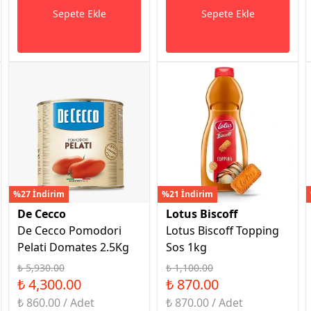
Sepete Ekle
Sepete Ekle
%27 İndirim
%21 İndirim
De Cecco
Lotus Biscoff
De Cecco Pomodori
Lotus Biscoff Topping
Pelati Domates 2.5Kg
Sos 1kg
₺ 5,930.00
₺ 1,100.00
₺ 4,300.00
₺ 870.00
₺ 860.00 / Adet
₺ 870.00 / Adet