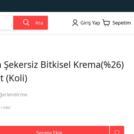
Ara
Giriş Yap
Sepetim
 Şekersiz Bitkisel Krema(%26)
 (Koli)
ğerlendirme
 / Adet
Sepete Ekle