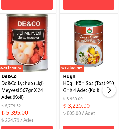
%20 İndirim
%19 İndirim
%16
De&Co
Hügli
H
De&Co Lychee (Liçi)
Hügli Köri Sos (Toz) 900
H
Meyvesi 567gr X 24
Gr X 4 Adet (Koli)
9G
Adet (Koli)
₺ 3,960.00
₺ 
₺ 3,220.00
₺
₺ 6,779.32
₺ 5,395.00
₺ 805.00 / Adet
₺ 
₺ 224.79 / Adet