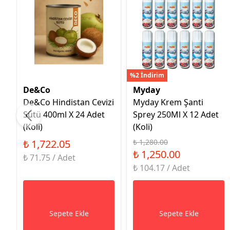
%2 İndirim
De&Co
Myday
De&Co Hindistan Cevizi
Myday Krem Şanti
Sütü 400ml X 24 Adet
Sprey 250Ml X 12 Adet
(Koli)
(Koli)
₺ 1,722.05
₺ 1,280.00
₺ 1,250.00
₺ 71.75 / Adet
₺ 104.17 / Adet
Sepete Ekle
Sepete Ekle