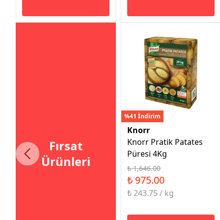
%41 İndirim
Knorr
Knorr Pratik Patates
Fırsat
Püresi 4Kg
Ürünleri
₺ 1,646.00
₺ 975.00
₺ 243.75 / kg