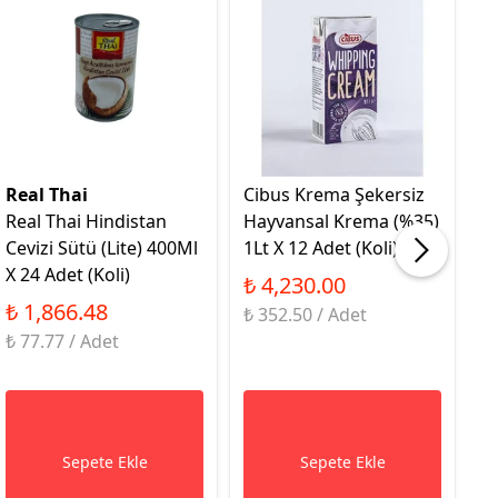
Real Thai
Cibus Krema Şekersiz
U
Real Thai Hindistan
Hayvansal Krema (%35)
M
Cevizi Sütü (Lite) 400Ml
1Lt X 12 Adet (Koli)
M
X 24 Adet (Koli)
K
₺ 4,230.00
₺ 1,866.48
₺
₺ 352.50 / Adet
₺ 77.77 / Adet
₺ 
Sepete Ekle
Sepete Ekle