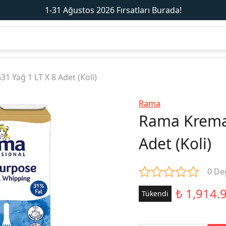
1-31 Ağustos 2026 Fırsatları Burada!
 Yağ 1 LT X 8 Adet (Koli)
Rama
Rama Krema 
Adet (Koli)
0 De
₺ 1,914.
Tükendi