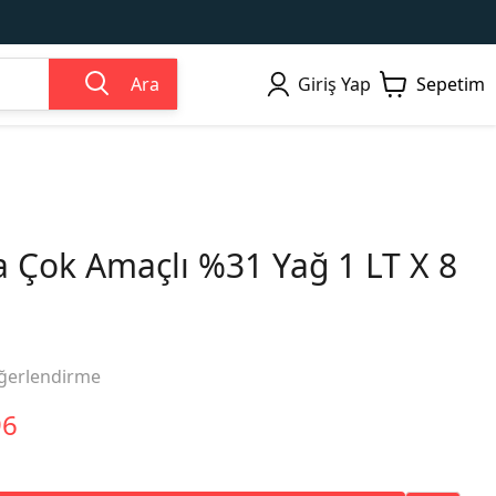
Ara
Giriş Yap
Sepetim
Çok Amaçlı %31 Yağ 1 LT X 8
ğerlendirme
96