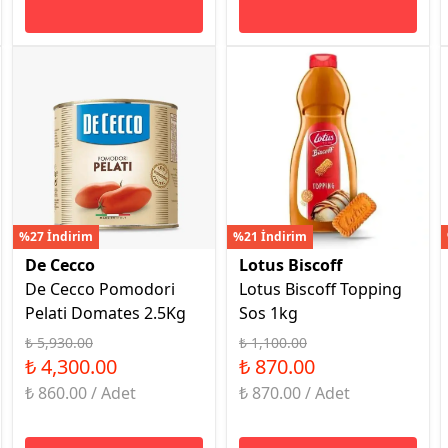
%27 İndirim
%21 İndirim
De Cecco
Lotus Biscoff
De Cecco Pomodori
Lotus Biscoff Topping
Pelati Domates 2.5Kg
Sos 1kg
₺ 5,930.00
₺ 1,100.00
₺ 4,300.00
₺ 870.00
₺ 860.00 / Adet
₺ 870.00 / Adet