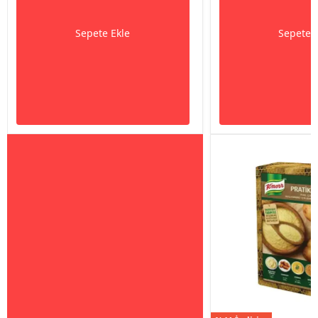
Sepete Ekle
Sepete 