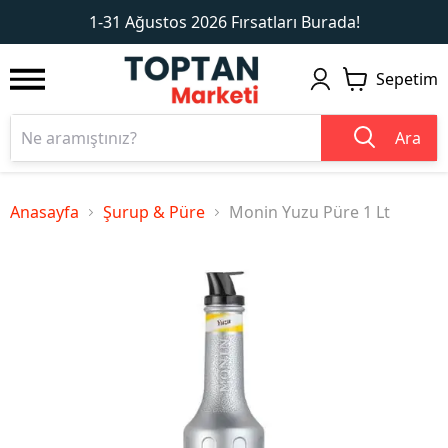
1
2
1-31 Ağustos 2026 Fırsatları Burada!
Sepetim
Ara
Anasayfa
Şurup & Püre
Monin Yuzu Püre 1 Lt