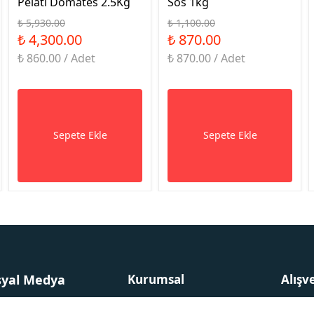
Pelati Domates 2.5Kg
Sos 1kg
₺ 5,930.00
₺ 1,100.00
₺ 4,300.00
₺ 870.00
₺ 860.00 / Adet
₺ 870.00 / Adet
Sepete Ekle
Sepete Ekle
syal Medya
Kurumsal
Alışv
Anasayfa
Sıkça 