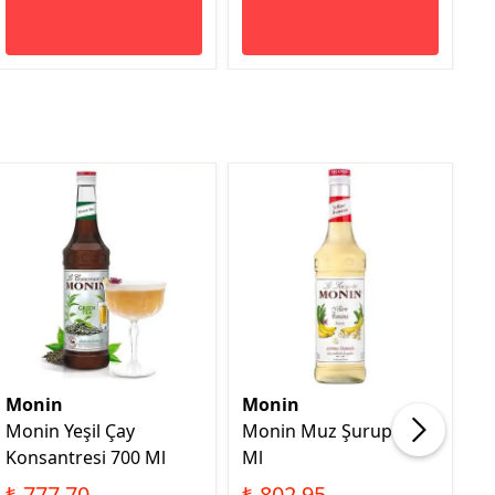
Monin
Monin
M
Monin Yeşil Çay
Monin Muz Şurup 700
M
Konsantresi 700 Ml
Ml
Ş
₺ 777.70
₺ 802.95
₺