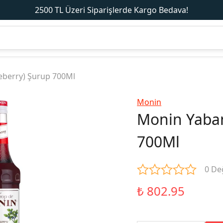
2500 TL Üzeri Siparişlerde Kargo Bedava!
eberry) Şurup 700Ml
Monin
Monin Yaban
700Ml
0 De
₺ 802.95