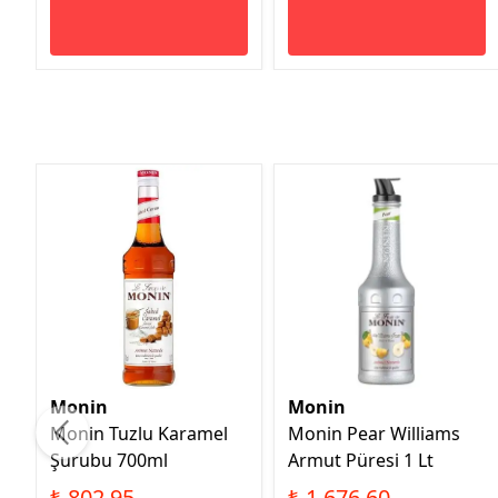
Monin
Monin
Monin Tuzlu Karamel
Monin Pear Williams
Şurubu 700ml
Armut Püresi 1 Lt
₺ 802.95
₺ 1,676.60