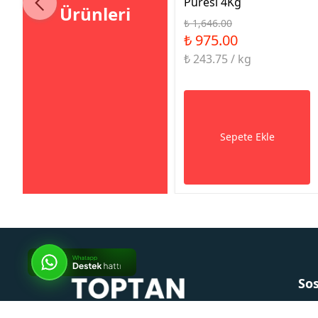
Püresi 4Kg
Ürünleri
₺ 1,646.00
₺ 975.00
₺ 243.75 / kg
Sepete Ekle
So