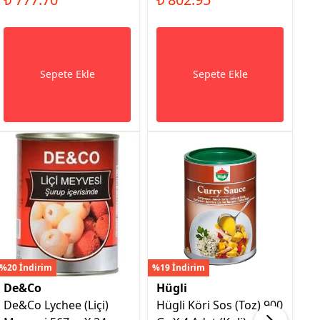
Sepete Ekle
Sepete Ekle
%20 İndirim
%19 İndirim
%16
De&Co
Hügli
H
De&Co Lychee (Liçi)
Hügli Köri Sos (Toz) 900
H