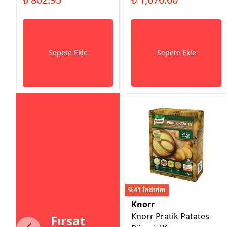
Sepete Ekle
Sepete Ekle
%41 İndirim
Knorr
Knorr Pratik Patates
Fırsat