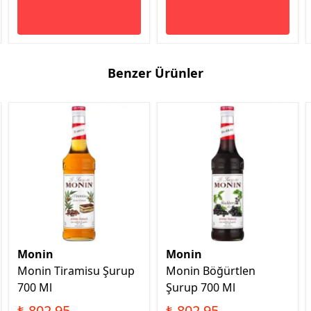
Benzer Ürünler
Monin
Monin
Monin Tiramisu Şurup
Monin Böğürtlen
700 Ml
Şurup 700 Ml
₺ 802.95
₺ 802.95