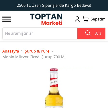
1
2
2500 TL Üzeri Siparişlerde Kargo Bedava!
Sepetim
Ara
Anasayfa
Şurup & Püre
Monin Mürver Çiçeği Şurup 700 Ml