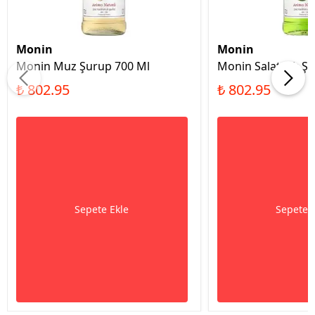
Monin
Monin
Monin Muz Şurup 700 Ml
Monin Salatalık Ş
₺ 802.95
₺ 802.95
Sepete Ekle
Sepete 