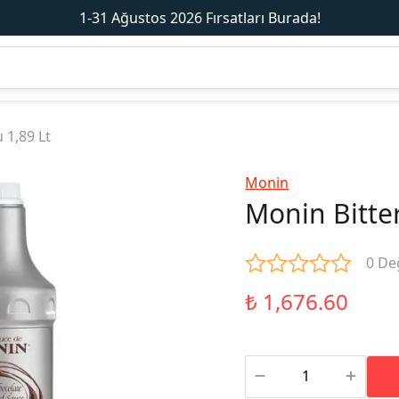
1-31 Ağustos 2026 Fırsatları Burada!
 1,89 Lt
Monin
Monin Bitter
0 De
₺ 1,676.60