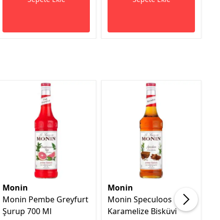
Monin
Monin
M
Monin Pembe Greyfurt
Monin Speculoos
M
Şurup 700 Ml
Karamelize Bisküvi
K