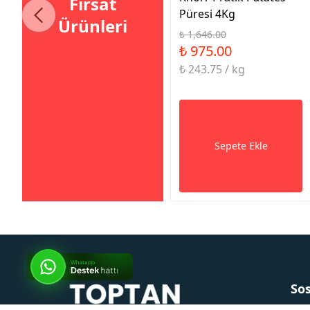
Fırsat
Püresi 4Kg
Ürünleri
₺ 1,646.00
₺ 975.00
₺ 243.75 / kg
Sepete Ekle
So