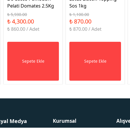
Pelati Domates 2.5Kg
Sos 1kg
₺ 5,930.00
₺ 1,100.00
₺ 4,300.00
₺ 870.00
₺ 860.00 / Adet
₺ 870.00 / Adet
Sepete Ekle
Sepete Ekle
syal Medya
Kurumsal
Alışv