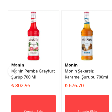
Monin
Monin
Monin Pembe Greyfurt
Monin Şekersiz
Şurup 700 Ml
Karamel Şurubu 700ml
₺ 802.95
₺ 676.70
Sepete Ekle
Sepete Ekle