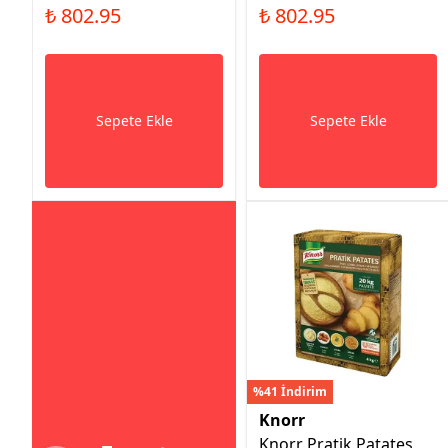
₺ 802.95
₺ 802.95
Sepete Ekle
Sepete Ekle
%41 İndirim
Knorr
Knorr Pratik Patates