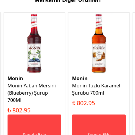
Monin
Monin
Monin Yaban Mersini
Monin Tuzlu Karamel
(Blueberry) Şurup
Şurubu 700ml
700Ml
₺ 802.95
₺ 802.95
Sepete Ekle
Sepete Ekle