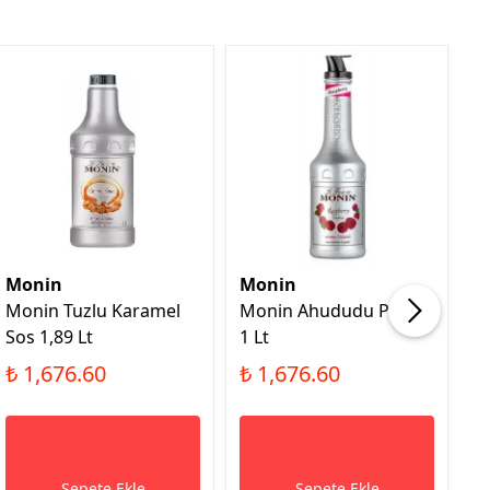
Monin
Monin
M
Monin Tuzlu Karamel
Monin Ahududu Püresi
M
Sos 1,89 Lt
1 Lt
Ş
₺ 1,676.60
₺ 1,676.60
₺
Sepete Ekle
Sepete Ekle