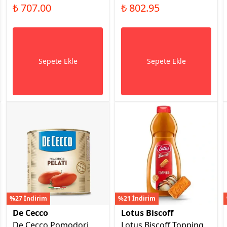
₺ 707.00
₺ 802.95
Sepete Ekle
Sepete Ekle
%27 İndirim
%21 İndirim
De Cecco
Lotus Biscoff
De Cecco Pomodori
Lotus Biscoff Topping