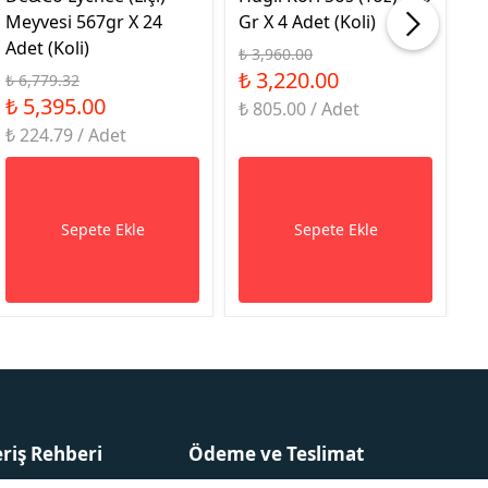
Meyvesi 567gr X 24
Gr X 4 Adet (Koli)
9G
Adet (Koli)
₺ 3,960.00
₺ 
₺ 3,220.00
₺
₺ 6,779.32
₺ 5,395.00
₺ 805.00 / Adet
₺ 
₺ 224.79 / Adet
Sepete Ekle
Sepete Ekle
eriş Rehberi
Ödeme ve Teslimat