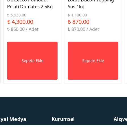
Pelati Domates 2.5Kg
Sos 1kg
₺ 5,930.00
₺ 1,100.00
₺ 4,300.00
₺ 870.00
₺ 860.00 / Adet
₺ 870.00 / Adet
Sepete Ekle
Sepete Ekle
syal Medya
Kurumsal
Alışv