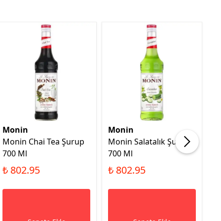
Monin
Monin
M
Monin Chai Tea Şurup
Monin Salatalık Şurup
M
700 Ml
700 Ml
K
Ş
₺ 802.95
₺ 802.95
₺