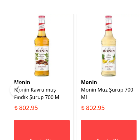
Monin
Monin
Monin Kavrulmuş
Monin Muz Şurup 700
Fındık Şurup 700 Ml
Ml
₺ 802.95
₺ 802.95