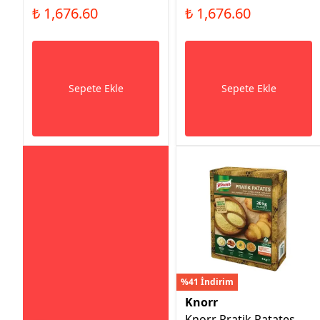
₺ 1,676.60
₺ 1,676.60
Sepete Ekle
Sepete Ekle
%41 İndirim
Knorr
Knorr Pratik Patates