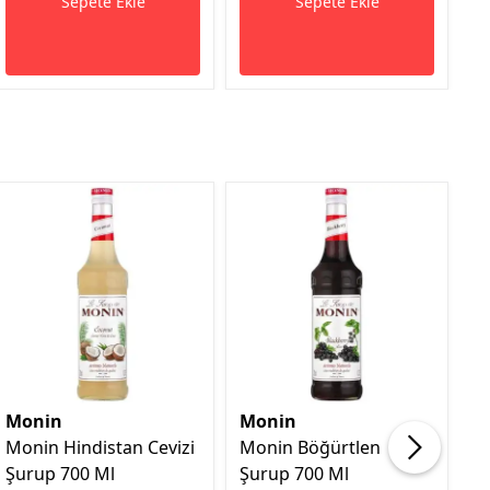
Sepete Ekle
Sepete Ekle
Monin
Monin
M
Monin Hindistan Cevizi
Monin Böğürtlen
M
Şurup 700 Ml
Şurup 700 Ml
So