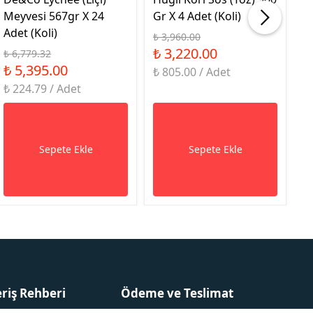
Meyvesi 567gr X 24
Gr X 4 Adet (Koli)
9G
Adet (Koli)
₺ 3,960.00
₺ 
₺ 3,220.00
₺
₺ 6,779.32
₺ 5,395.00
₺ 805.00 / Adet
₺ 
₺ 224.79 / Adet
Sepete Ekle
Sepete Ekle
eriş Rehberi
Ödeme ve Teslimat