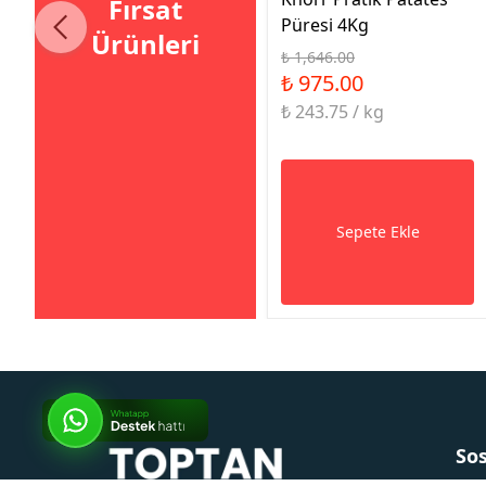
Fırsat
Püresi 4Kg
Ürünleri
₺ 1,646.00
₺ 975.00
₺ 243.75 / kg
Sepete Ekle
So