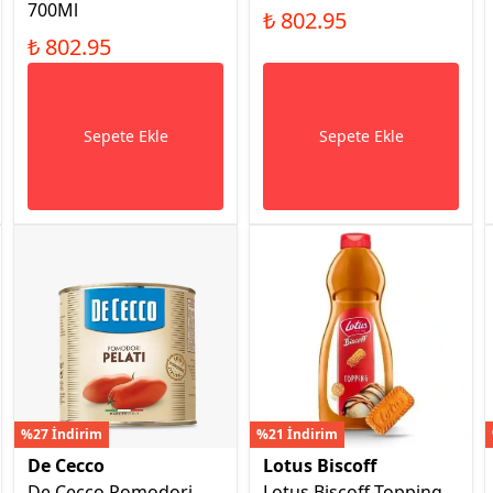
700Ml
₺ 802.95
₺ 802.95
Sepete Ekle
Sepete Ekle
%27 İndirim
%21 İndirim
De Cecco
Lotus Biscoff
De Cecco Pomodori
Lotus Biscoff Topping