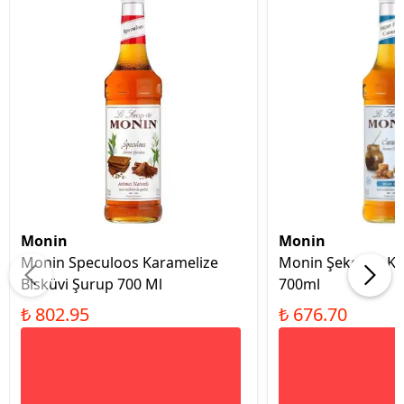
Monin
Monin
Monin Speculoos Karamelize
Monin Şekersiz K
Bisküvi Şurup 700 Ml
700ml
₺ 802.95
₺ 676.70