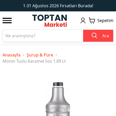
1
2
1-31 Ağustos 2026 Fırsatları Burada!
Sepetim
Ara
Anasayfa
Şurup & Püre
Monin Tuzlu Karamel Sos 1,89 Lt