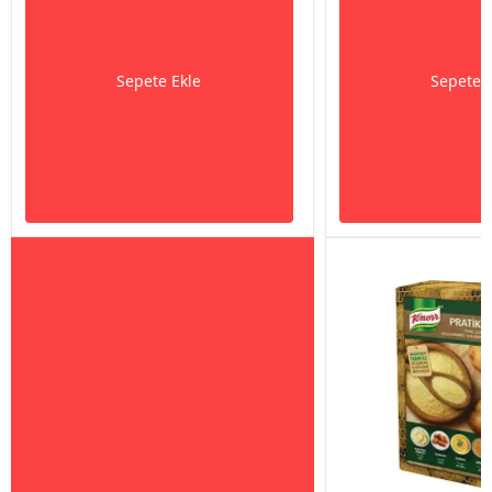
Sepete Ekle
Sepete 