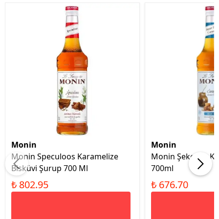
Monin
Monin
Monin Speculoos Karamelize
Monin Şekersiz K
Bisküvi Şurup 700 Ml
700ml
₺ 802.95
₺ 676.70