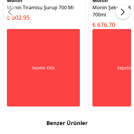
Monin
Monin
Monin Tiramisu Şurup 700 Ml
Monin Şekersiz K
700ml
₺ 802.95
₺ 676.70
Sepete Ekle
Sepete 
Benzer Ürünler