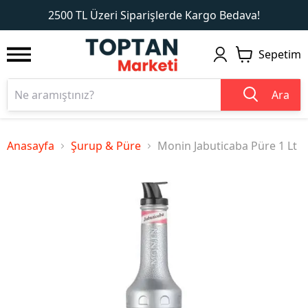
1
2
2500 TL Üzeri Siparişlerde Kargo Bedava!
Sepetim
Ara
Anasayfa
Şurup & Püre
Monin Jabuticaba Püre 1 Lt