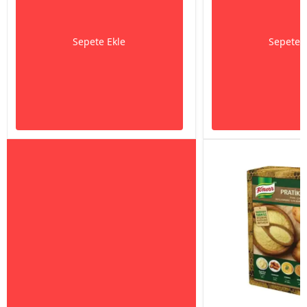
Sepete Ekle
Sepete 