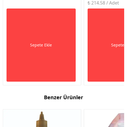
₺ 214.58 / Adet
Sepete Ekle
Sepete 
Benzer Ürünler