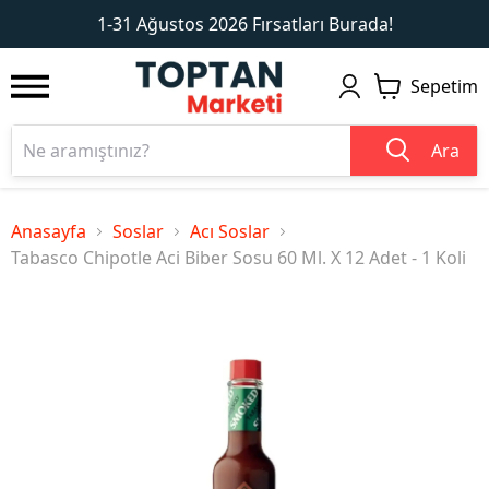
1
2
1-31 Ağustos 2026 Fırsatları Burada!
Sepetim
Ara
Anasayfa
Soslar
Acı Soslar
Tabasco Chipotle Aci Biber Sosu 60 Ml. X 12 Adet - 1 Koli