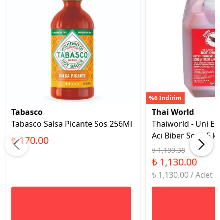
%6 İndirim
Tabasco
Thai World
Tabasco Salsa Picante Sos 256Ml
Thaiworld - Uni Ea
Acı Biber Sosu 5 k
₺ 170.00
₺ 1,199.38
₺ 1,130.00
₺ 1,130.00 / Adet