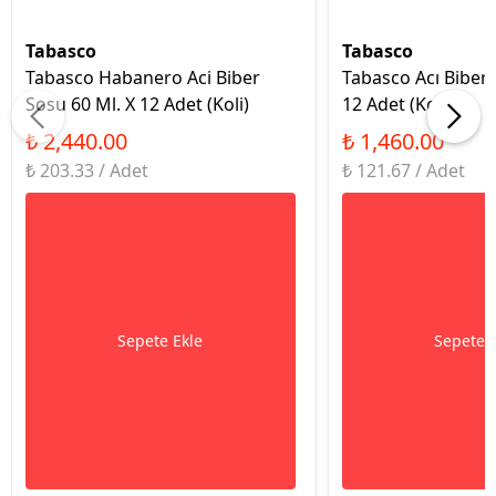
Tabasco
Tabasco
Tabasco Habanero Aci Biber
Tabasco Acı Biber 
Sosu 60 Ml. X 12 Adet (Koli)
12 Adet (Koli)
₺ 2,440.00
₺ 1,460.00
₺ 203.33 / Adet
₺ 121.67 / Adet
Sepete Ekle
Sepete 