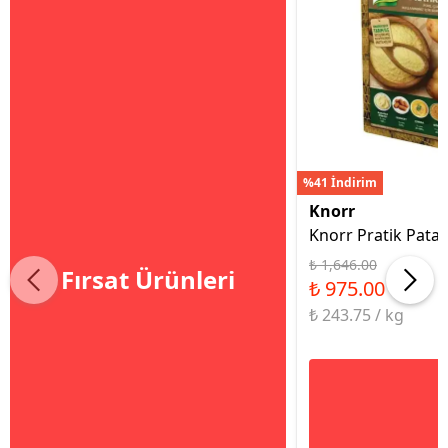
%41 İndirim
Knorr
Knorr Pratik Patat
₺ 1,646.00
Fırsat Ürünleri
₺ 975.00
₺ 243.75 / kg