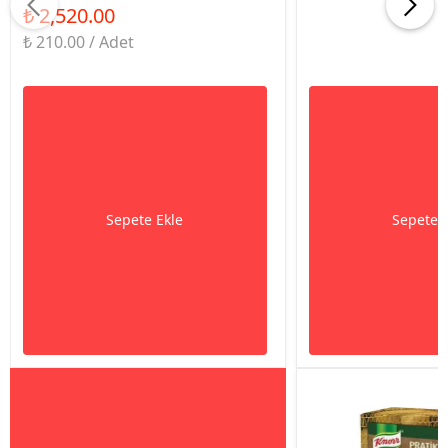
₺ 2,520.00
₺ 210.00 / Adet
Sepete Ekle
Sepete 