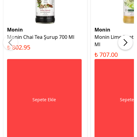
Monin
Monin
Monin Chai Tea Şurup 700 Ml
Monin Lime Rantc
Ml
₺ 802.95
₺ 707.00
Sepete Ekle
Sepete 