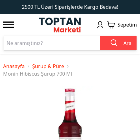
1
2
2500 TL Üzeri Siparişlerde Kargo Bedava!
Sepetim
Ara
Anasayfa
Şurup & Püre
Monin Hibiscus Şurup 700 Ml