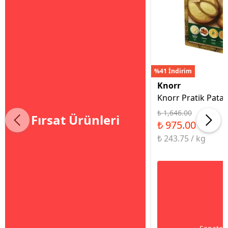
%41 İndirim
Knorr
Knorr Pratik Patat
₺ 1,646.00
Fırsat Ürünleri
₺ 975.00
₺ 243.75 / kg