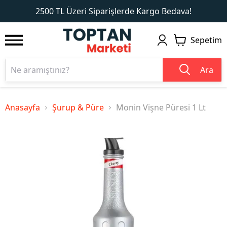
1
2
2500 TL Üzeri Siparişlerde Kargo Bedava!
Sepetim
Ara
Anasayfa
Şurup & Püre
Monin Vişne Püresi 1 Lt