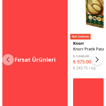
%41 İndirim
Knorr
Knorr Pratik Patat
₺ 1,646.00
Fırsat Ürünleri
₺ 975.00
₺ 243.75 / kg