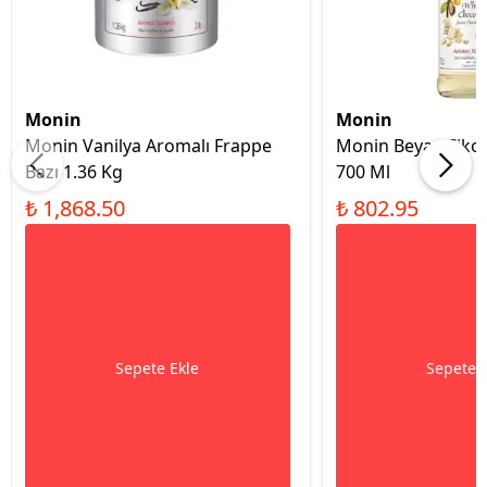
Monin
Monin
Monin Vanilya Aromalı Frappe
Monin Beyaz Çiko
Bazı 1.36 Kg
700 Ml
₺ 1,868.50
₺ 802.95
Sepete Ekle
Sepete 