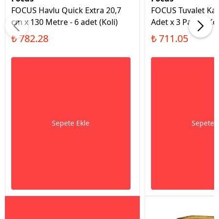
FOCUS Havlu Quick Extra 20,7
FOCUS Tuvalet Kağı
cm x 130 Metre - 6 adet (Koli)
Adet x 3 Paket (Kol
₺ 782.28
₺ 711.05
Sepete Ekle
Sepete 