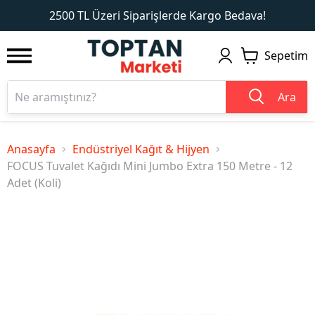
1
2
2500 TL Üzeri Siparişlerde Kargo Bedava!
Sepetim
Ara
Anasayfa
Endüstriyel Kağıt & Hijyen
FOCUS Tuvalet Kağıdı Mini Jumbo Extra 150 Metre - 12
Adet (Koli)