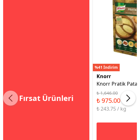
%41 İndirim
Knorr
Knorr Pratik Patat
₺ 1,646.00
Fırsat Ürünleri
₺ 975.00
₺ 243.75 / kg