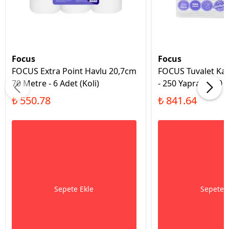
Focus
Focus
FOCUS Extra Point Havlu 20,7cm
FOCUS Tuvalet Kağı
70 Metre - 6 Adet (Koli)
- 250 Yaprak x 30 A
₺ 550.78
₺ 841.64
Sepete Ekle
Sepete 