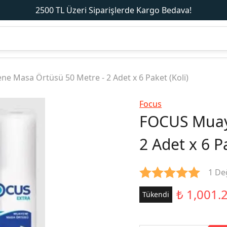
2500 TL Üzeri Siparişlerde Kargo Bedava!
 Masa Örtüsü 50 Metre - 2 Adet x 6 Paket (Koli)
Focus
FOCUS Muay
2 Adet x 6 Pa
1 De
₺ 1,001.
Tükendi