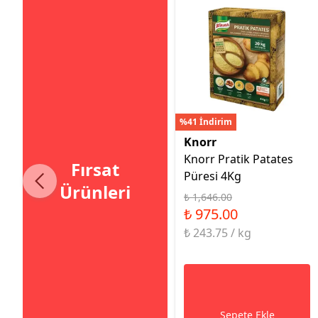
%41 İndirim
Knorr
Knorr Pratik Patates
Fırsat
Püresi 4Kg
Ürünleri
₺ 1,646.00
₺ 975.00
₺ 243.75 / kg
Sepete Ekle