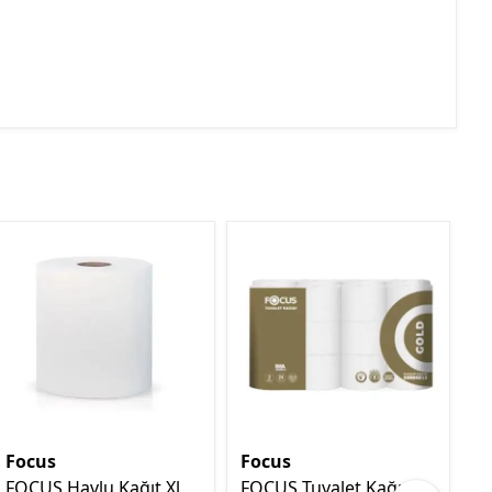
Focus
Focus
F
FOCUS Havlu Kağıt Xl
FOCUS Tuvalet Kağıdı
F