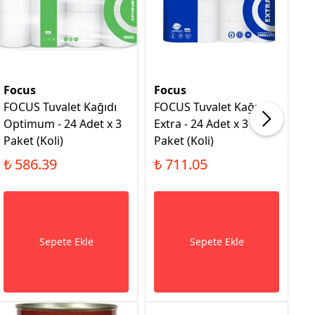
Focus
Focus
F
FOCUS Tuvalet Kağıdı
FOCUS Tuvalet Kağıdı
F
Optimum - 24 Adet x 3
Extra - 24 Adet x 3
O
Paket (Koli)
Paket (Koli)
9
(K
₺ 586.39
₺ 711.05
₺
Sepete Ekle
Sepete Ekle