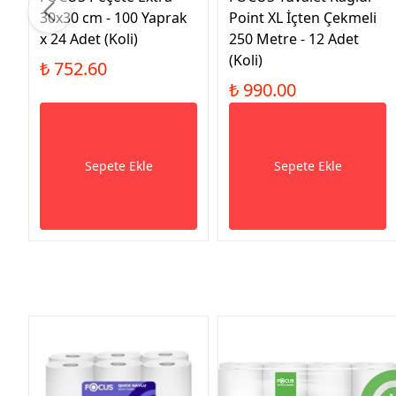
30x30 cm - 100 Yaprak
Point XL İçten Çekmeli
x 24 Adet (Koli)
250 Metre - 12 Adet
(Koli)
₺ 752.60
₺ 990.00
Sepete Ekle
Sepete Ekle