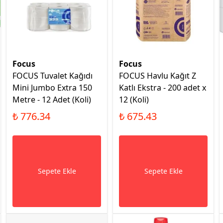
Focus
Focus
FOCUS Tuvalet Kağıdı
FOCUS Havlu Kağıt Z
Mini Jumbo Extra 150
Katlı Ekstra - 200 adet x
Metre - 12 Adet (Koli)
12 (Koli)
₺ 776.34
₺ 675.43
Sepete Ekle
Sepete Ekle