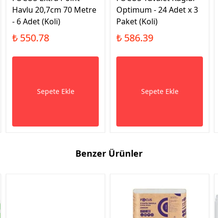
Havlu 20,7cm 70 Metre
Optimum - 24 Adet x 3
- 6 Adet (Koli)
Paket (Koli)
₺ 550.78
₺ 586.39
Sepete Ekle
Sepete Ekle
Benzer Ürünler