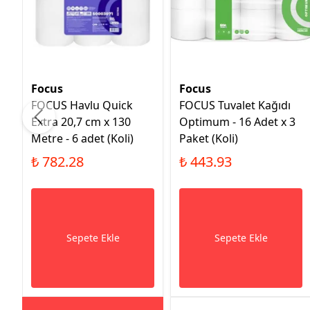
Focus
Focus
FOCUS Havlu Quick
FOCUS Tuvalet Kağıdı
Extra 20,7 cm x 130
Optimum - 16 Adet x 3
Metre - 6 adet (Koli)
Paket (Koli)
₺ 782.28
₺ 443.93
Sepete Ekle
Sepete Ekle