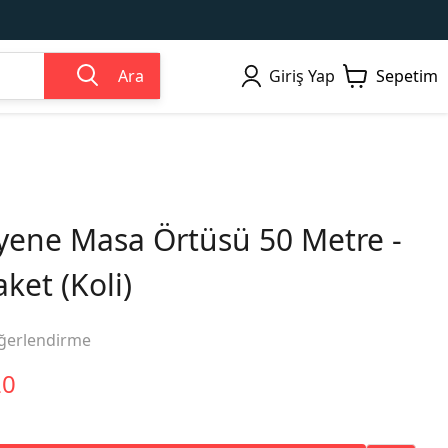
Ara
Giriş Yap
Sepetim
ene Masa Örtüsü 50 Metre -
ket (Koli)
ğerlendirme
20