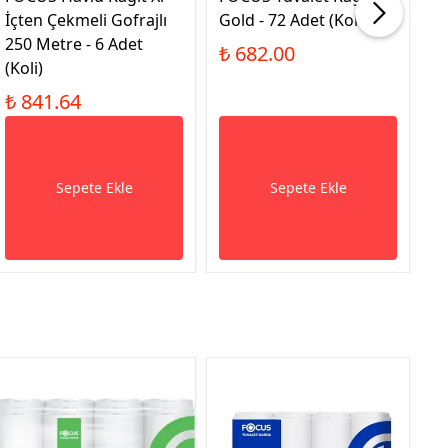
İçten Çekmeli Gofrajlı
Gold - 72 Adet (Koli)
Q
250 Metre - 6 Adet
1
₺ 682.00
(Koli)
(K
₺ 841.64
₺
Sepete Ekle
Sepete Ekle