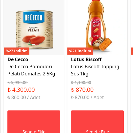
%27 İndirim
%21 İndirim
De Cecco
Lotus Biscoff
De Cecco Pomodori
Lotus Biscoff Topping
Pelati Domates 2.5Kg
Sos 1kg
₺ 5,930.00
₺ 1,100.00
₺ 4,300.00
₺ 870.00
₺ 860.00 / Adet
₺ 870.00 / Adet
Sepete Ekle
Sepete Ekle