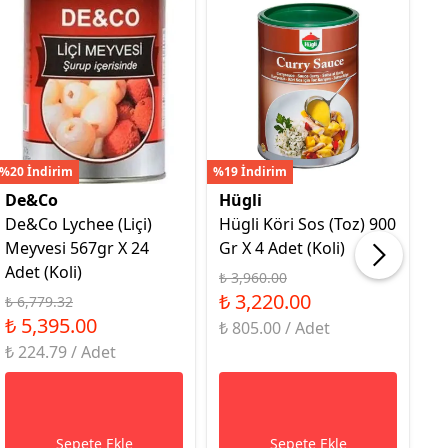
%20 İndirim
%19 İndirim
%16
De&Co
Hügli
H
De&Co Lychee (Liçi)
Hügli Köri Sos (Toz) 900
H
Meyvesi 567gr X 24
Gr X 4 Adet (Koli)
9G
Adet (Koli)
₺ 3,960.00
₺ 
₺ 3,220.00
₺
₺ 6,779.32
₺ 5,395.00
₺ 805.00 / Adet
₺ 
₺ 224.79 / Adet
Sepete Ekle
Sepete Ekle