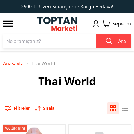
1
2
2500 TL Üzeri Siparişlerde Kargo Bedava!
Sepetim
Ara
Anasayfa
Thai World
Thai World
Filtreler
Sırala
%6 İndirim