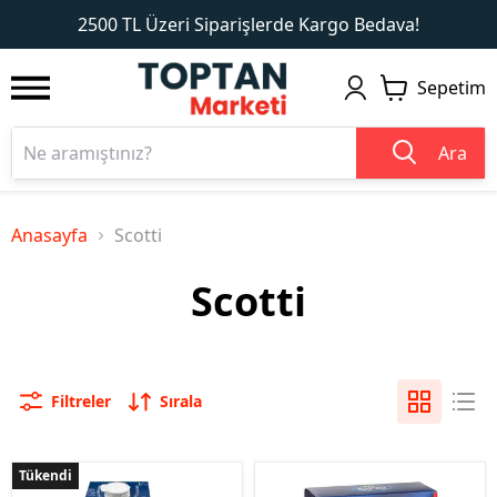
1
2
2500 TL Üzeri Siparişlerde Kargo Bedava!
Sepetim
Ara
Anasayfa
Scotti
Scotti
Filtreler
Sırala
Tükendi
Tükendi