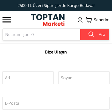
1
2
2500 TL Üzeri Siparişlerde Kargo Bedava!
Sepetim
Ara
Bize Ulaşın
Ad
Soyad
E-Posta