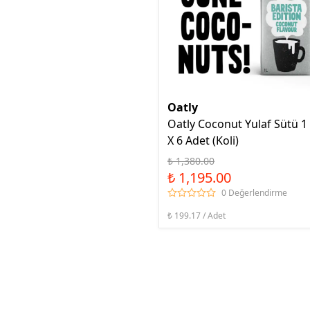
Oatly
Oatly Coconut Yulaf Sütü 1 
X 6 Adet (Koli)
₺ 1,380.00
₺ 1,195.00
0 Değerlendirme
₺ 199.17 / Adet