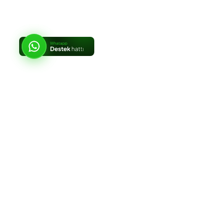
OATLY
Oatly
, bitkisel süt kategorisinin öncülerinden biridir. Laktoz intoleransı olan b
barista tipi yulaf sütleri
, köpürme özelliği ve nötr aromasıyla öne çıkar.
Kahve dükkanları, oteller ve sağlıklı yaşam merkezlerinde sıklıkla tercih edil
- Bitkisel bazlı
- Köpürmeye uygun formül (barista edition)