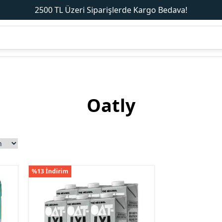
2500 TL Üzeri Siparişlerde Kargo Bedava!
Oatly
%13 İndirim