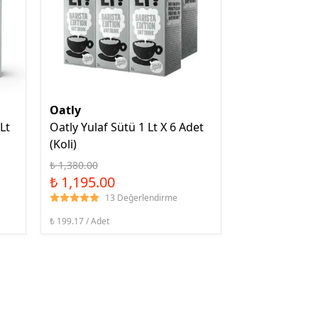
Oatly
Lt
Oatly Yulaf Sütü 1 Lt X 6 Adet
(Koli)
₺ 1,380.00
₺ 1,195.00
13 Değerlendirme
₺ 199.17 / Adet