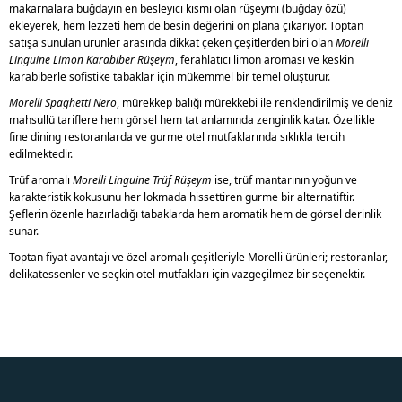
makarnalara buğdayın en besleyici kısmı olan rüşeymi (buğday özü)
ekleyerek, hem lezzeti hem de besin değerini ön plana çıkarıyor. Toptan
satışa sunulan ürünler arasında dikkat çeken çeşitlerden biri olan
Morelli
Linguine Limon Karabiber Rüşeym
, ferahlatıcı limon aroması ve keskin
karabiberle sofistike tabaklar için mükemmel bir temel oluşturur.
Morelli Spaghetti Nero
, mürekkep balığı mürekkebi ile renklendirilmiş ve deniz
mahsullü tariflere hem görsel hem tat anlamında zenginlik katar. Özellikle
fine dining restoranlarda ve gurme otel mutfaklarında sıklıkla tercih
edilmektedir.
Trüf aromalı
Morelli Linguine Trüf Rüşeym
ise, trüf mantarının yoğun ve
karakteristik kokusunu her lokmada hissettiren gurme bir alternatiftir.
Şeflerin özenle hazırladığı tabaklarda hem aromatik hem de görsel derinlik
sunar.
Toptan fiyat avantajı ve özel aromalı çeşitleriyle Morelli ürünleri; restoranlar,
delikatessenler ve seçkin otel mutfakları için vazgeçilmez bir seçenektir.