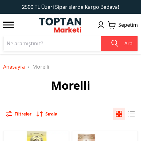
1
2
2500 TL Üzeri Siparişlerde Kargo Bedava!
Sepetim
Ara
Anasayfa
Morelli
Morelli
Filtreler
Sırala