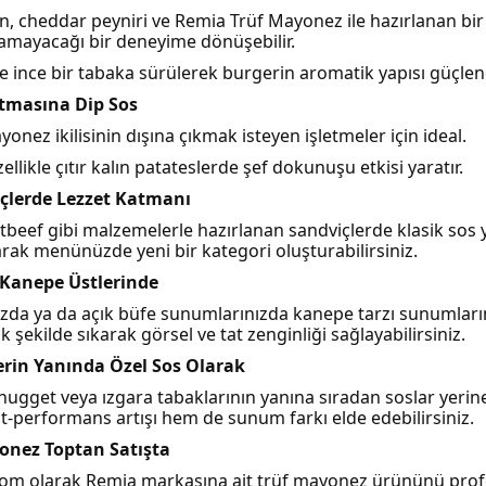
, cheddar peyniri ve Remia Trüf Mayonez ile hazırlanan bir
amayacağı bir deneyime dönüşebilir.
 ince bir tabaka sürülerek burgerin aromatik yapısı güçlendi
rtmasına Dip Sos
onez ikilisinin dışına çıkmak isteyen işletmeler için ideal.
llikle çıtır kalın patateslerde şef dokunuşu etkisi yaratır.
çlerde Lezzet Katmanı
tbeef gibi malzemelerle hazırlanan sandviçlerde klasik sos y
ak menünüzde yeni bir kategori oluşturabilirsiniz.
 Kanepe Üstlerinde
ızda ya da açık büfe sunumlarınızda kanepe tarzı sunumlar
k şekilde sıkarak görsel ve tat zenginliği sağlayabilirsiniz.
rin Yanında Özel Sos Olarak
 nugget veya ızgara tabaklarının yanına sıradan soslar yeri
t-performans artışı hem de sunum farkı elde edebilirsiniz.
onez Toptan Satışta
om olarak Remia markasına ait trüf mayonez ürününü prof