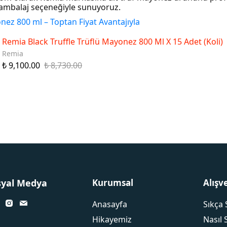
 ambalaj seçeneğiyle sunuyoruz.
ez 800 ml – Toptan Fiyat Avantajıyla
Remia Black Truffle Trüflü Mayonez 800 Ml X 15 Adet (Koli)
Remia
₺ 9,100.00
₺ 8,730.00
syal Medya
Kurumsal
Alışv
Anasayfa
Sıkça 
Hikayemiz
Nasıl 