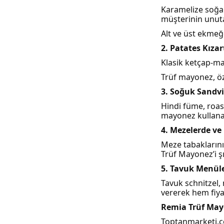
Karamelize soğan
müşterinin unut
Alt ve üst ekmeğe
2. Patates Kıza
Klasik ketçap-may
Trüf mayonez, öze
3. Soğuk Sandvi
Hindi füme, roas
mayonez kullanar
4. Mezelerde ve
Meze tabakların
Trüf Mayonez’i şı
5. Tavuk Menüle
Tavuk schnitzel,
vererek hem fiya
Remia Trüf May
Toptanmarketi.c