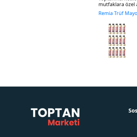
mutfaklara özel
Remia Trüf Mayon
So