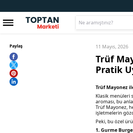
Paylaş
11 Mayıs, 2026
Trüf May
Pratik 
Trüf Mayonez il
Klasik menüleri 
aroması, bu anla
Trüf Mayonez, h
işletmelerin göz
Peki, bu özel ür
1. Gurme Burger