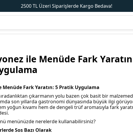
2500 TL Üzeri Siparişlerde Kargo Bedava!
onez ile Menüde Fark Yaratın
Uygulama
e Menüde Fark Yaratın: 5 Pratik Uygulama
sıradanlıktan çıkarmanın yolu bazen çok basit bir malzemed
mda son yıllarda gastronomi dünyasında büyük ilgi görüyor
em yoğun kıvamı hem de dengeli trüf aromasıyla fark yarat
desi.
ünü menünüzde nerelerde kullanabilirsiniz?
lerde Sos Bazı Olarak