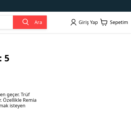
Ara
Giriş Yap
Sepetim
: 5
en geçer. Trüf
. Özellikle Remia
mak isteyen