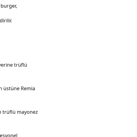
 burger,
rilir.
erine trüflü
ın üstüne Remia
ne trüflü mayonez
esyonel