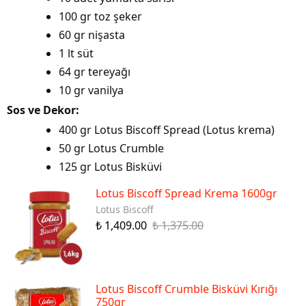
100 gr toz şeker
60 gr nişasta
1 lt süt
64 gr tereyağı
10 gr vanilya
Sos ve Dekor:
400 gr Lotus Biscoff Spread (Lotus krema)
50 gr Lotus Crumble
125 gr Lotus Bisküvi
Lotus Biscoff Spread Krema 1600gr
Lotus Biscoff
₺ 1,409.00
₺ 1,375.00
Lotus Biscoff Crumble Bisküvi Kırığı
750gr