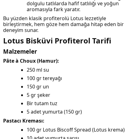
dolgulu tatlılarda hafif tatlılığı ve yoğun
aromasıyla fark yaratır.
Bu yüzden klasik profiterolü Lotus lezzetiyle
birleştirmek, hem göze hem damağa hitap eden bir
deneyim sunar.
Lotus Bisküvi Profiterol Tarifi
Malzemeler
Pâte à Choux (Hamur):
250 ml su
100 gr tereyağı
150 gr un
5 gr şeker
Bir tutam tuz
5 adet yumurta (150 gr)
Pastacı Kreması:
100 gr Lotus Biscoff Spread (Lotus krema)
10 adet yumurta sarısı