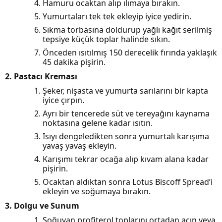
Hamuru ocaktan alıp ılımaya bırakın.
Yumurtaları tek tek ekleyip iyice yedirin.
Sıkma torbasına doldurup yağlı kağıt serilmiş
tepsiye küçük toplar halinde sıkın.
Önceden ısıtılmış 150 derecelik fırında yaklaşık
45 dakika pişirin.
2. Pastacı Kreması
Şeker, nişasta ve yumurta sarılarını bir kapta
iyice çırpın.
Ayrı bir tencerede süt ve tereyağını kaynama
noktasına gelene kadar ısıtın.
Isıyı dengeledikten sonra yumurtalı karışıma
yavaş yavaş ekleyin.
Karışımı tekrar ocağa alıp kıvam alana kadar
pişirin.
Ocaktan aldıktan sonra Lotus Biscoff Spread’i
ekleyin ve soğumaya bırakın.
3. Dolgu ve Sunum
Soğuyan profiterol toplarını ortadan açın veya