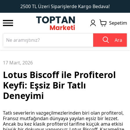
1
2
2500 TL Üzeri Siparişlerde Kargo Bedava!
Sepetim
Ara
17 Mart, 2026
Lotus Biscoff ile Profiterol
Keyfi: Eşsiz Bir Tatlı
Deneyimi
Tatlı severlerin vazgeçilmezlerinden biri olan profiterol,
Fransız mutfağından dünyaya yayılan eşsiz bir lezzet.
Ancak bu kez klasik profiterol tarifine küçük ama etkisi
büyük bir dokunuş yapıyoruz: Lotus Biscoff. Karamelize