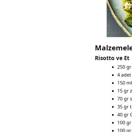
Malzemel
Risotto ve Et
250 g
4 adet
150 ml
15 gr 
70 gr 
35 gr 
40 gr
100 gr
100 gr