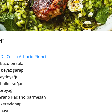
er
r
De Cecco Arborio Pirinci
 kuzu pirzola
 beyaz şarap
zeytinyağı
shallot soğan
tereyağı
 Grano Padano parmesan
 kereviz sapı
 havuç