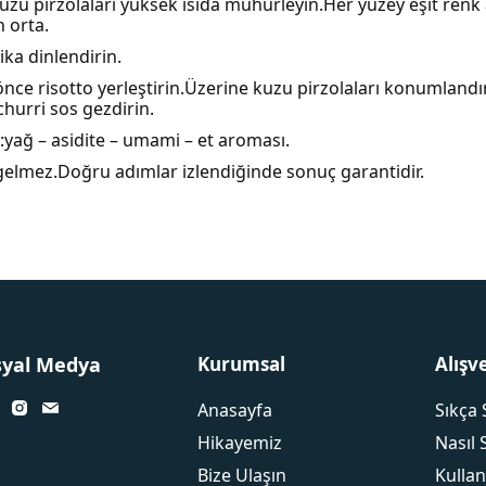
uzu pirzolaları yüksek ısıda mühürleyin.Her yüzey eşit renk 
n orta.
ika dinlendirin.
önce risotto yerleştirin.Üzerine kuzu pirzolaları konumlandı
ichurri sos gezdirin.
:yağ – asidite – umami – et aroması.
 gelmez.Doğru adımlar izlendiğinde sonuç garantidir.
syal Medya
Kurumsal
Alışv
Anasayfa
Sıkça 
Hikayemiz
Nasıl 
Bize Ulaşın
Kullan