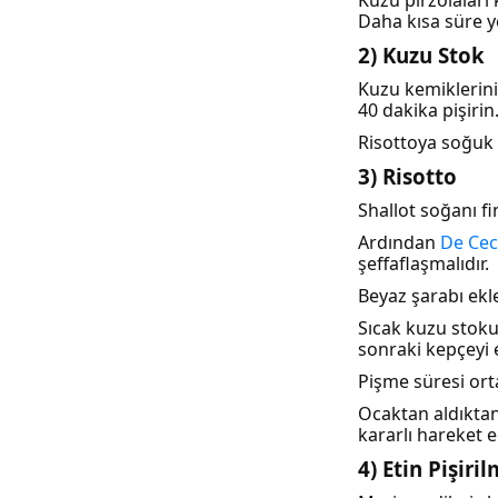
Daha kısa süre ye
2) Kuzu Stok
Kuzu kemiklerini;
40 dakika pişiri
Risottoya soğuk
3) Risotto
Shallot soğanı f
Ardından
De Cec
şeffaflaşmalıdır.
Beyaz şarabı ekl
Sıcak kuzu stoku
sonraki kepçeyi 
Pişme süresi ort
Ocaktan aldıktan
kararlı hareket 
4) Etin Pişiri