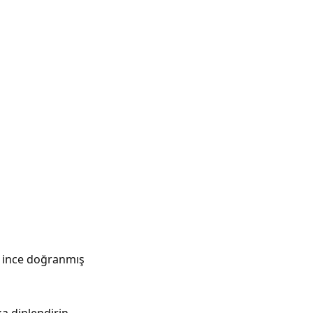
e ince doğranmış
a dinlendirin.